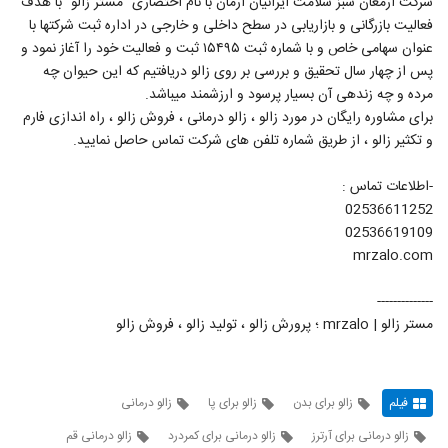
شرکت ارمغان سبز سلامت ایرانیان آرمان با نام اختصاری “مستر زالو” با هدف
فعالیت بازرگانی و بازاریابی در سطح داخلی و خارجی در اداره ثبت شرکت‏ها با
عنوان سهامی خاص و با شماره ثبت ۱۵۴۹۵ ثبت و فعالیت خود را آغاز نمود و
پس از چهار سال تحقیق و بررسی بر روی زالو دریافتیم که این حیوان چه
مرده و چه زنده‏ی آن بسیار پرسود و ارزشمند می‏باشد.
برای مشاوره رایگان در مورد زالو ، زالو درمانی ، فروش زالو ، راه اندازی فارم
و تکثیر زالو ، از طریق شماره تلفن های شرکت تماس حاصل نمایید.
-اطلاعات تماس :
02536611252
02536619109
mrzalo.com
--------------
مستر زالو | mrzalo ؛ پرورش زالو ، تولید زالو ، فروش زالو
فیلم
زالو برای بدن
زالو برای پا
زالو درمانی
زالو درمانی برای آرترز
زالو درمانی برای کمردرد
زالو درمانی قم