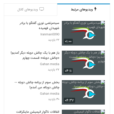
ویدیوهای مرتبط
ویدیوهای کانال
سیدمرتضی نوری گفتگو با برادر
شهیدان فهمیده
Iranman0090
۲۲ بازدید
۰۱:۰۰
باز هم با یک چالش دوبله دیگر آمدیم!
«چالش دوبله» قسمت چهارم
Gahan media
۲۷ بازدید
۰۴:۱۱
بخش سوم از برنامه چالش دوبله --
چالش دوباله، من آمدم!
Gahan media
۳۰ بازدید
۰۴:۳۲
اتفاقات ناگوار انیمیشن ماینکرافت