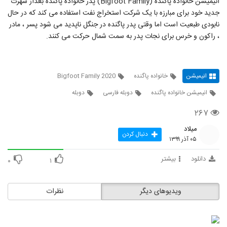
انیمیشن خانواده پاگنده (Bigfoot Family) پدر خانواده پاگنده بعداز شهرت
جدید خود برای مبارزه با یک شرکت استخراج نفت استفاده می کند که در حال
نابودی طبعیت است اما وقتی پدر پاگنده در جنگل ناپدید می شود پسر ، مادر
، راکون و خرس برای نجات پدر به سمت شمال حرکت می کنند.
انیمیشن
خانواده پاگنده
Bigfoot Family 2020
انیمیشن خانواده پاگنده
دوبله فارسی
دوبله
۲۶۷
میلاد
دنبال کردن
۰۵ آذر ۱۳۹۹
دانلود
بیشتر
۰
۱
ویدیوهای دیگر
نظرات