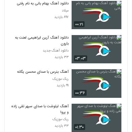
۶۵۹ بازدید
دانلود آهنگ بهنام بانی به نام رفتی
369
میلاد
۸۹۷ بازدید
مهران احساس آهنگ عید امسال
۰۰:۲۱
۵۱۰ بازدید
370
دانلود آهنگ آرین ابراهیمی لعنت به
Mehrab Azizi Pelke Shab
بارون
۵۳۰ بازدید
دانلود آهنگ جدید
371
۳۳ بازدید
۰۳:۰۳
دانلود آهنگ با تو از مهران خاکباز
آهنگ بترس با صدای محسن یگانه
۵۱۵ بازدید
372
ربک موزیک
۹۹ بازدید
دانلود آهنگ جدید و زیبای مهران افشار با نام
۰۰:۳۶
بعد تو
373
۵۸۹ بازدید
آهنگ لیلوشت با صدای سپهر تقی زاده
و پروا
آهنگ مهران افشار بنام میبینمت
۵۷۷ بازدید
ربک موزیک
374
۳۳ بازدید
۰۱:۳۰