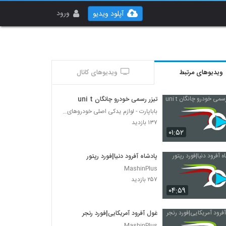
ورود
آپلود ویدیو
ویدیوهای مرتبط
ویدیوهای کانال
تیزر رسمی خودرو چانگان uni t
باباپارت - لوازم یدکی اصلی خودروهای چینی
۱۳۷ بازدید
۰۱:۵۲
پادشاه آفرود دنیا|فورد رپتور
MashinPlus
۲۵۷ بازدید
۰۴:۵۹
غول آفرود آمریکایی|فورد رنجر
MashinPlus