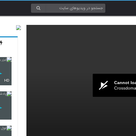
HD
Cannot lo
Crossdomai