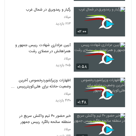
رگبار و رعدوبرق در شمال غرب
میلاد
۲۱۳ بازدید
۰۲:۰۰
آیین عزاداری شهادت رییس جمهور و
همراهانش در مصلای رشت
میلاد
۲۰۵ بازدید
۰۱:۵۸
اظهارات وزیرکشوردرخصوص آخرین
وضعیت حادثه برای هلی‌کوپتررییس
جمهور
میلاد
۴۳۰ بازدید
۰۱:۴۸
خبر حضور ۴۰ تیم واکنش سریع در
منطقه سانحه بالگرد رییس جمهور
میلاد
۱۶۶ بازدید