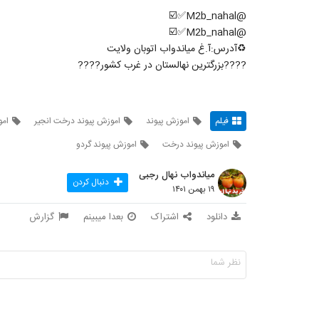
@M2b_nahal✅☑️
@M2b_nahal✅☑️
♻️آدرس:آ.غ میاندواب اتوبان ولایت
????بزرگترین نهالستان در غرب کشور????
فیلم
اموزش پیوند
اموزش پیوند درخت انجیر
امو
اموزش پیوند درخت
اموزش پیوند گردو
میاندواب نهال رجبی
دنبال کردن
۱۹ بهمن ۱۴۰۱
دانلود
اشتراک
بعدا میبینم
گزارش