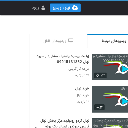
ورود
آپلود ویدیو
ویدیوهای مرتبط
ویدیوهای کانال
زراعت پرسود پالونیا - مشاوره و خرید
نهال 09915131382
مزرعه کارآفرینی
۰۶:۰۳
۱۳۹ بازدید
خرید نهال
خرید نهال
۱۲ بازدید
۰۰:۱۲
نهال گردو زودبازده،مرکز پخش نهال
گردوی پیوندی ارسال یک روزه