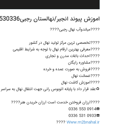
اموزش پیوند انجیر/نهالستان رجبی09145530336????
????میاندوآب نهال رجبی????
????تخصصی ترین مرکز تولید نهال در کشور
????معرفی بهترین ارقام نهال با توجه به شرایط اقلیمی
????احداث باغات مدرن و تجاری
????مشاوره رایگان
????فروش به صورت عمده و خرده
????ضمانت نهال
????اموزش کاشت نهال
♻️عقد قرار داد با پایانه اتوبوس رانی جهت انتقال نهال به سراس
????ارزان فروختن خدمت است ارزان خریدن هنر????
☎️0914 553 0336
☎️0933 531 0336
????
Www.m2bnahal.ir