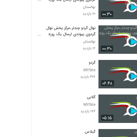
09171066682
نهالستان
۰۰:۳۰
۲۰ بازدید
نهال گردو چندلر ،مرکز پخش نهال
گردوی پیوندی ارسال یک روزه
09171066682
نهالستان
۰۰:۳۰
۱۲ بازدید
گردو
MYSite
۳۰۷ بازدید
۰۶:۴۸
گلابی
MYSite
۱۷۶ بازدید
۰۵:۱۵
گیلاس