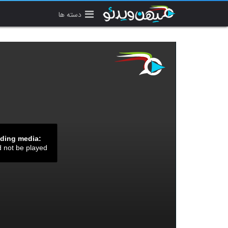
دسته ها
ading media:
d not be played