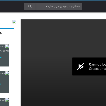
Cannot lo
Crossdomai