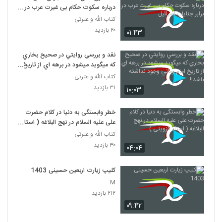
درباره سکوت حکام بی غیرت عرب در
برابر جنایات اسرائیل
کتاب الله و عترتی
۲۰ بازدید
۰۱:۴۳
نقد و بررسي روايتي در صحيح بخاري
که ميگويد ميشود در برهه اي از تاريخ
امام زماني وجود نداشته باشد!!
کتاب الله و عترتی
۳۱ بازدید
۱۰:۰۳
خطر وابستگی به دنیا در کلام حضرت
علی علیه السلام در نهج البلاغه ( استاد
قزوینی )
کتاب الله و عترتی
۳۰ بازدید
۰۴:۰۴
کلیپ زیارت اربعین حسینی 1403
M
۲۱۲ بازدید
۰۹:۴۲