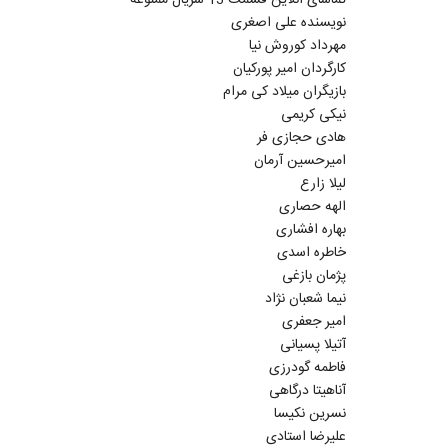
نویسنده علی اصغری
مهرداد کوروش نیا
کارگردان امیر پورکیان
بازیگران میلاد کی مرام
نیکی کریمی
هادی حجازی فر
امیرحسین آرمان
لیلا زارع
الهه حصاری
بهاره افشاری
خاطره اسدی
پژمان بازغی
نیما شعبان نژاد
امیر جعفری
آتیلا پسیانی
فاطمه گودرزی
آناهیتا درگاهی
نسرین نکیسا
علیرضا استادی