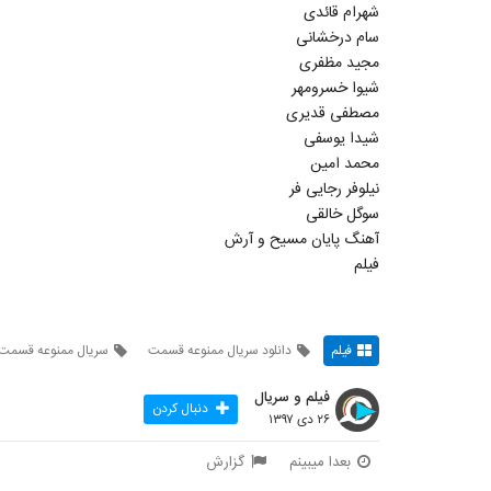
شهرام قائدی
سام درخشانی
مجید مظفری
شیوا خسرومهر
مصطفی قدیری
شیدا یوسفی
محمد امین
نیلوفر رجایی فر
سوگل خالقی
آهنگ پایان مسیح و آرش
فیلم
فیلم
دانلود سریال ممنوعه قسمت
سریال ممنوعه قسمت 13
فیلم و سریال
دنبال کردن
۲۶ دی ۱۳۹۷
بعدا میبینم
گزارش