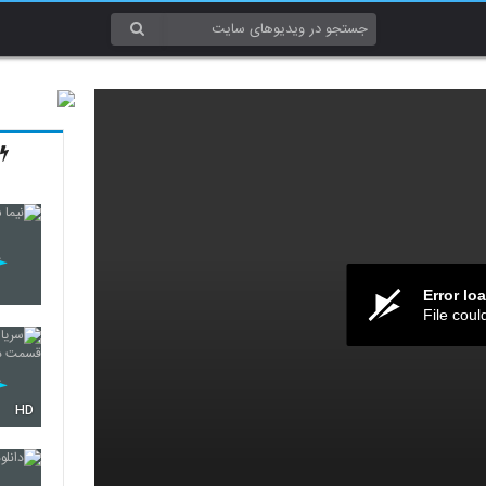
Error lo
File coul
HD