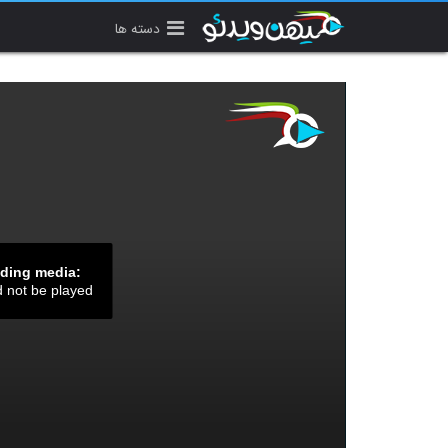
دسته ها
ading media:
d not be played