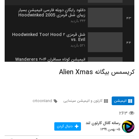
دانلود رایگان دوبله فارسی انیمیشن بسیار
زیبای شنل قرمزی Hoodwinked 2005
43
۳۴۳ بازدید
شنل قرمزی ۲ Hoodwinked Too! Hood
vs. Evil
44
۵۲۱ بازدید
انیمیشن‌ کوتاه مسافران Wanderers ۲۰۱۴
۲۸۱ بازدید
45
کریسمس بیگانه Alien Xmas
انیمیشن‌ سینمایی ریو ۱ (دوبله ی فارسی) Rio
۴۳۳ بازدید
46
انیمیشن
کارتون و انیمیشن سینمایی
crtoonland
انیمیشن‌ سینمایی ریو ۲ (دوبله ی فارسی) Rio
۲۶۳
۴۹۲ بازدید
47
رسانه کانال کارتون لند
دنبال کردن
۰۵ بهمن ۱۳۹۹
انیمیشن‌ سینمایی باربی و خواهرانش در
ماجرای بزرگ توله‌سگ‌ها (دوبله ی فارسی)