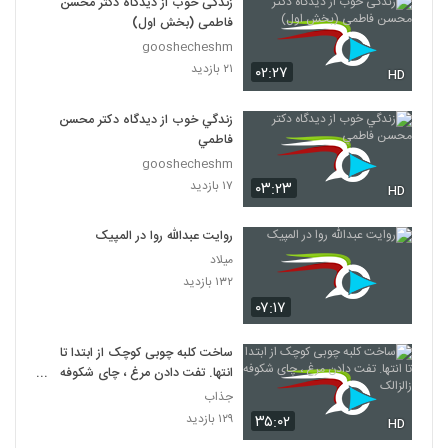
زندگی خوب از دیدگاه دکتر محسن
فاطمی (بخش اول)
gooshecheshm
۲۱ بازدید
۰۲:۲۷
HD
زندگي خوب از ديدگاه دكتر محسن
فاطمي
gooshecheshm
۱۷ بازدید
۰۳:۲۳
HD
روایت عبدالله روا در المپیک
میلاد
۱۳۲ بازدید
۰۷:۱۷
ساخت کلبه چوبی کوچک از ابتدا تا
انتها. تفت دادن مرغ ، چای شکوفه
زالزالک
جذاب
۱۲۹ بازدید
۳۵:۰۲
HD