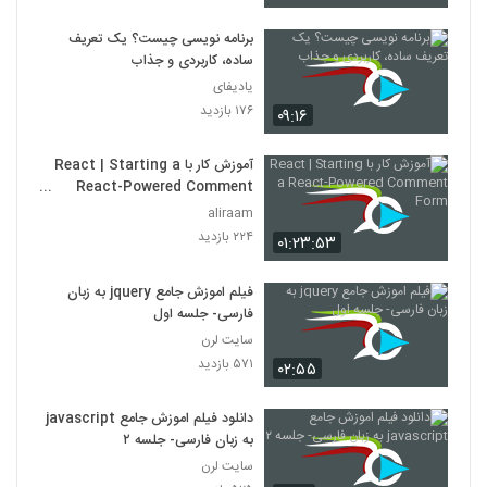
برنامه نویسی چیست؟ یک تعریف
ساده، کاربردی و جذاب
یادیفای
۱۷۶ بازدید
۰۹:۱۶
آموزش کار با React | Starting a
React-Powered Comment
Form
aliraam
۲۲۴ بازدید
۰۱:۲۳:۵۳
فیلم اموزش جامع jquery به زبان
فارسی- جلسه اول
سایت لرن
۵۷۱ بازدید
۰۲:۵۵
دانلود فیلم اموزش جامع javascript
به زبان فارسی- جلسه ۲
سایت لرن