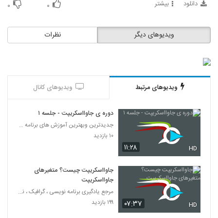
دانلود
بیشتر
60
۰
۰
021061 - آموزش JavaScript سری دوم
ویدیوهای دیگر
نظرات
۳۹۹ بازدید
61
021062 - آموزش JavaScript سری دوم
۴۶۸ بازدید
62
ویدیوهای مرتبط
ویدیوهای کانال
021063 - آموزش JavaScript سری سوم
دوره ی جاوااسکریپت - جلسه ۱
۳۹۶ بازدید
63
جدیدترین وبهترین آموزش های برنامه نویسی به زبان فا
۱۰ بازدید
۱۱:۲۸
HD
جاوااسکریپت چیست؟ متغیرهای
جاوااسکریپت
مرجع یادگیری برنامه نویسی ، گرافیک ، نرم افزار های
۱۹۹ بازدید
۰۷:۳۷
HD