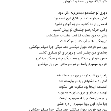
متن ترانه مهدی احمدوند دیوار :
137
۵,۰۴۶ بازدید
دوری تو چشممو میسوزونه مثل دود
دانلود آهنگ دی جی مو مو تولد (رمیکس)
گفتی میخوامت دلم عاشق این قصه بود
(DJ MOMO Tavalod Remix)
138
قصه ی تو ته کشید منو به آتیش کشید
۶,۰۷۴ بازدید
وقتی حرف رفتنو چشمای تو پیش کشید
آهنگ باشه از مجید اصلاحی(پاپ)
رفتی به من سخت گذشت لعنت به سرگذشت
۱,۲۵۳ بازدید
دیوونگی عادی آب که از سر گذشت
139
بین منو خودت دیوار میکشی بعد میگی چرا سیگار میکشی
چشمای من چقدر شب و روز برای تو بیداری کشید
دانلود آهنگ فاتح نورایی عزیزم چته
حس منو اول میکشی بعد میگی چقدر سیگار میکشی
۱,۰۹۲ بازدید
140
هر روز میمیرم واسه تو تو منو ماهی سی بار میکشی
دانلود آهنگ هوروش بند خستم (Hoorosh
پنجره ی قلب تو به روی من بسته شد
Band Khaastam)
گفتی دلم اشتباهی به تو وابسته شد
141
۱,۷۰۸ بازدید
اشتباهم اینجا بود سکوت هی سکوت
فهمیدم میخوای بری نیاوردم به روت
دانلود آهنگ وحید یگانه سن منیم سن
وای سرنوشت چرا قصمونو بد نوشت
۱,۹۷۵ بازدید
142
چرا دارم این روزا میمیرم از درد عشق
بین منو خودت دیوار میکشی بعد میگی چرا سیگار میکشی