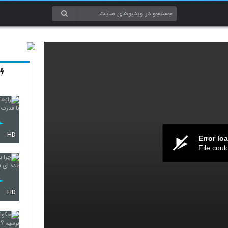
HD
Error lo
File coul
HD