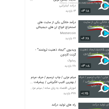
https://exnovin.net/user/fa/a
درامد اینترنتی
uth/register?ref=84452
۰۳:۱۸
۱۴ بازدید
درآمد خانگی یکی از سایت های
استخراج انواع ارز های دیجیتالی
Mestercoin
۰۶:۲۸
۲۲ بازدید
ویدیوی "ایجاد ذهنیت ثروتمند" -
گرنت کاردون
رسابوک
۰۳:۰۸
۱۷۰ بازدید
میثم عزتی / چاپ ترسیم / حرف مردم
/ بهترین کلیپ انگیزشی / پیشرفت /
هدف / عزتی
اموزش اقتصاد به زبان ساده / میثم عزتی / کلیپ های ا
۰۱:۲۵
۳۲۸ بازدید
راه های تولید درآمد