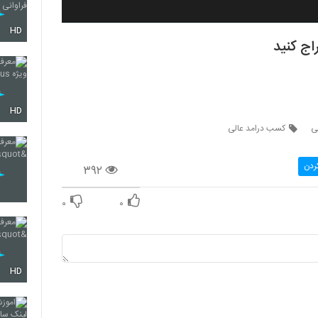
HD
ج کنید
HD
ی
کسب درامد عالی
ردن
۳۹۲
۰
۰
HD