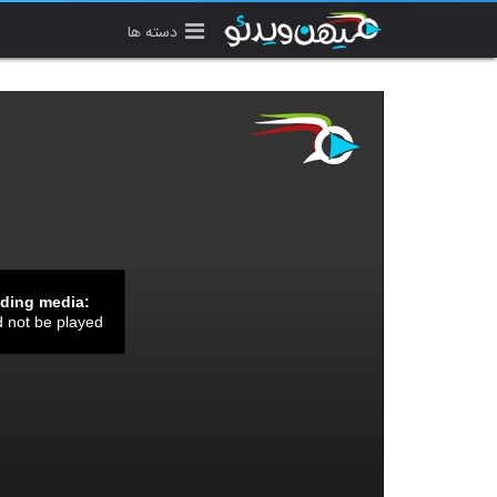
دسته ها
ading media:
d not be played