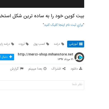
بیت کوین خود را به ساده ترین شکل استخرا
"
براي ثبت نام اينجا کليک کنيد
"
آموزشی
درامد
کسب پول
ثروت
درامد زای
http://merci-shop.mihanstore.net
دنبال ک
۲۱ مرداد ۱۳۹۷
دانلود
اشتراک
بعدا میبینم
گزارش