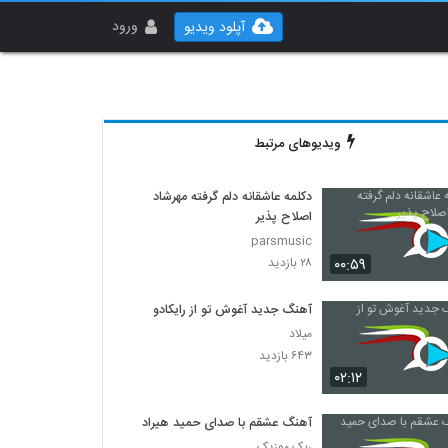
ورود
آپلود ویدیو
ویدیوهای مرتبط
دکلمه عاشقانه دلم گرفته مهرشاد
اصلاح پذیر
parsmusic
۰۰:۵۹
۲۸ بازدید
آهنگ جدید آغوش تو از رایکادو
میلاد
۶۴۳ بازدید
۰۲:۱۲
آهنگ عشقم با صدای حمید هیراد
ربک موزیک