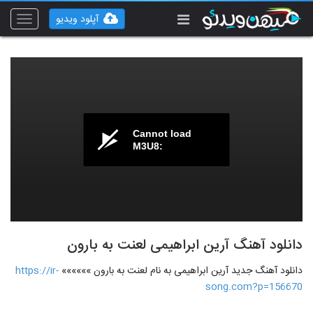
آپلود ویدیو
Toggle
vigation
Cannot load
M3U8:
دانلود آهنگ آرین ابراهیمی لعنت به بارون
دانلود آهنگ جدید آرین ابراهیمی به نام لعنت به بارون »»»»»»
https://ir-
song.com?p=156670