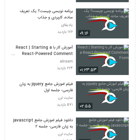
برنامه نویسی چیست؟ یک تعریف
ساده، کاربردی و جذاب
یادیفای
۱۷۶ بازدید
۰۹:۱۶
آموزش کار با React | Starting a
React-Powered Comment
Form
aliraam
۲۲۴ بازدید
۰۱:۲۳:۵۳
فیلم اموزش جامع jquery به زبان
فارسی- جلسه اول
سایت لرن
۵۷۱ بازدید
۰۲:۵۵
دانلود فیلم اموزش جامع javascript
به زبان فارسی- جلسه ۲
سایت لرن