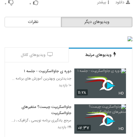
دانلود
بیشتر
53
۰
۰
021054 - آموزش JavaScript سری دوم
ویدیوهای دیگر
نظرات
۳۷۲ بازدید
54
021055 - آموزش JavaScript سری دوم
۳۵۰ بازدید
55
ویدیوهای مرتبط
ویدیوهای کانال
021056 - آموزش JavaScript سری دوم
دوره ی جاوااسکریپت - جلسه ۱
۳۹۰ بازدید
56
جدیدترین وبهترین آموزش های برنامه نویسی به زبان فا
۱۰ بازدید
021057 - آموزش JavaScript سری دوم
۱۱:۲۸
HD
۳۷۵ بازدید
57
جاوااسکریپت چیست؟ متغیرهای
جاوااسکریپت
021058 - آموزش JavaScript سری دوم
مرجع یادگیری برنامه نویسی ، گرافیک ، نرم افزار های
۵۴۷ بازدید
58
۱۹۹ بازدید
۰۷:۳۷
HD