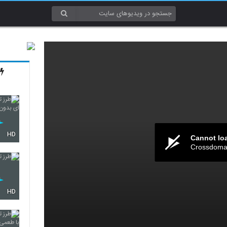
HD
Cannot lo
Crossdomai
HD