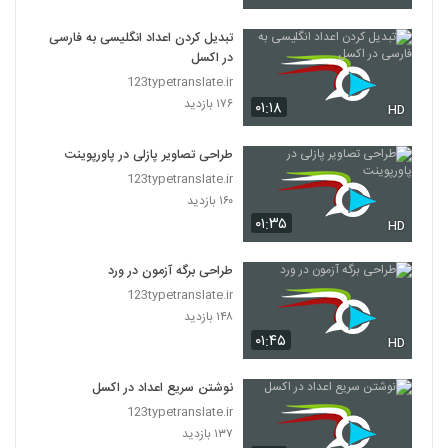
تبدیل کردن اعداد انگلیسی به فارسی
در اکسل
123typetranslate.ir
۱۷۶ بازدید
۰۱:۱۸
HD
طراحی تصاویر پازلی در پاورپوینت
123typetranslate.ir
۱۶۰ بازدید
۰۱:۳۵
HD
طراحی برگه آزمون در ورد
123typetranslate.ir
۱۴۸ بازدید
۰۱:۴۵
HD
نوشتن سریع اعداد در اکسل
123typetranslate.ir
۱۳۷ بازدید