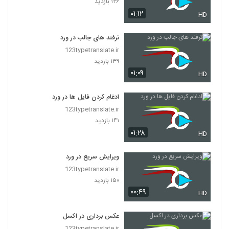
۱۲۶ بازدید
۰۱:۱۲
HD
ترفند های جالب در ورد
123typetranslate.ir
۱۳۹ بازدید
۰۱:۰۹
HD
ادغام کردن فایل ها در ورد
123typetranslate.ir
۱۴۱ بازدید
۰۱:۲۸
HD
ویرایش سریع در ورد
123typetranslate.ir
۱۵۰ بازدید
۰۰:۴۹
HD
عکس برداری در اکسل
123typetranslate.ir