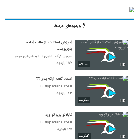
ویدیوهای مرتبط
آموزش استفاده از قالب آماده
پاورپوینت
سیجی کوک - دنیای CG و هنرهای دیجیتال
۱۵۷ بازدید
۰۷:۰۰
HD
استاد گفته ارائه بدی؟؟
123typetranslate.ir
۱۷۳ بازدید
۰۰:۵۰
HD
فایلاتو بریز تو ورد
123typetranslate.ir
۱۶۵ بازدید
۰۰:۵۴
HD