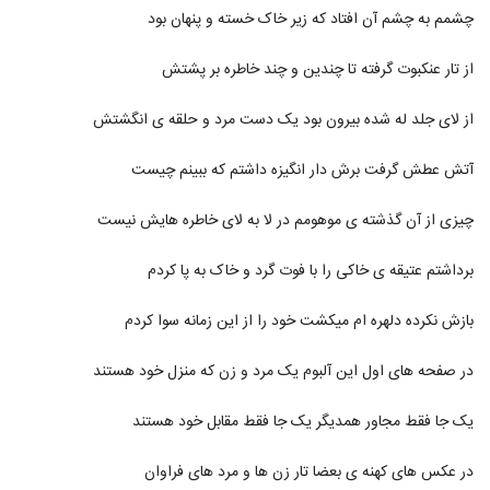
دانلود آهنگ مصطفی پاشایی فقط عشق
چشمم به چشم آن افتاد که زیر خاک خسته و پنهان بود
۱,۰۱۵ بازدید
132
از تار عنکبوت گرفته تا چندین و چند خاطره بر پشتش
دانلود آهنگ محمدرضا شعبان زاده اینجوری
بهتره
از لای جلد له شده بیرون بود یک دست مرد و حلقه ی انگشتش
133
۲,۲۳۹ بازدید
آتش عطش گرفت برش دار انگیزه داشتم که ببینم چیست
آهنگ مهدی مدرس بنام دیوونه بازی
۸۹۲ بازدید
134
چیزی از آن گذشته ی موهومم در لا به لای خاطره هایش نیست
موزیک زیبای اسمشو چی بزارم از یوسف زمانی
برداشتم عتیقه ی خاکی را با فوت گرد و خاک به پا کردم
۲,۱۰۱ بازدید
135
بازش نکرده دلهره ام میکشت خود را از این زمانه سوا کردم
دانلود آهنگ حمید اصغری دورت بگردم
در صفحه های اول این آلبوم یک مرد و زن که منزل خود هستند
(رمیکس) (Hamid Asghari Doret
136
Begardam Remix)
۲,۴۰۶ بازدید
یک جا فقط مجاور همدیگر یک جا فقط مقابل خود هستند
دانلود آهنگ جدید و زیبای فرشاد آزادی با نام
دستی دستی
در عکس های کهنه ی بعضا تار زن ها و مرد های فراوان
137
۵,۰۴۶ بازدید