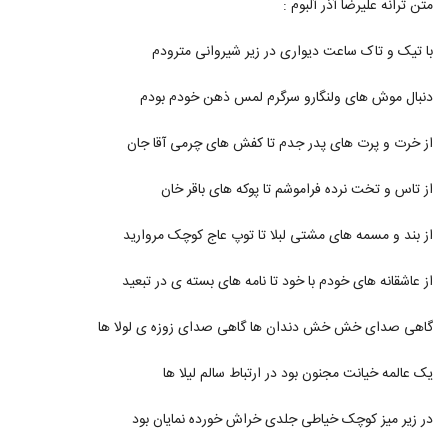
متن ترانه علیرضا آذر آلبوم :
126
با تیک و تاک ساعت دیواری در زیر شیروانی مترودم
دانلود آهنگ مهدی ماهان جادوی چشمات
(Mehdi Mahan Jadooye Cheshmat)
127
دنبال موش های ولنگارو سرگرم لمس ذهن خودم بودم
۱,۳۹۶ بازدید
دانلود آهنگ دنیای خیالی از ناصر صدر
از خرت و پرت های پدر جدم تا کفش های چرمی آقا جان
۸۳۶ بازدید
128
از تاس و تخت نرده فراموشم تا پوکه های باقر خان
Amir hossein modares Khabo Roya
از بند و مسمه های مشتی لبلا تا توپ عاج کوچک مروارید
۶۱۶ بازدید
129
از عاشقانه های خودم با خود تا نامه های بسته ی در تبعید
آهنگ فکر تو از محسن یگانه(پاپ)
۱,۸۵۳ بازدید
گاهی صدای خش خش دندان ها گاهی صدای زوزه ی لولا ها
130
یک عالمه خیانت مجنون بود در ارتباط سالم لیلا ها
آهنگ مهدی احمدوند بنام دیوار
۲,۱۳۳ بازدید
131
در زیر میز کوچک خیاطی جلدی خراش خورده نمایان بود