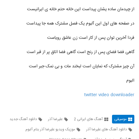
از چیدمان ساده یشان پیداست این خانه حتم خانه ی ایرانیست
دانلود آهنگ دی جی مو مو تولد (رمیکس)
(DJ MOMO Tavalod Remix)
138
۶,۰۷۴ بازدید
در صفحه های اول این آلبوم یک فصل مشترک همه جا پیداست
آهنگ باشه از مجید اصلاحی(پاپ)
فردا آخرین توان پس از کار است زن عاشق رویاست
۱,۲۵۴ بازدید
139
گاهی فضا فضای پس از رنج است گاهی فضا اتاق پر از قبر است
دانلود آهنگ فاتح نورایی عزیزم چته
آن چیز مشترک که نمایان است لبخند مات و بی نمک جبر است
۱,۰۹۲ بازدید
140
البوم
دانلود آهنگ هوروش بند خستم (Hoorosh
Band Khaastam)
141
twitter video downloader
۱,۷۰۸ بازدید
دانلود آهنگ وحید یگانه سن منیم سن
۱,۹۷۵ بازدید
142
موسیقی
آهنگ های ایرانی 2
علیرضا آذر
دانلود آهنگ جدید
دانلود آهنگ های علیرضا آذر
موزیک ویدیو علیرضا آذر بنام آلبوم