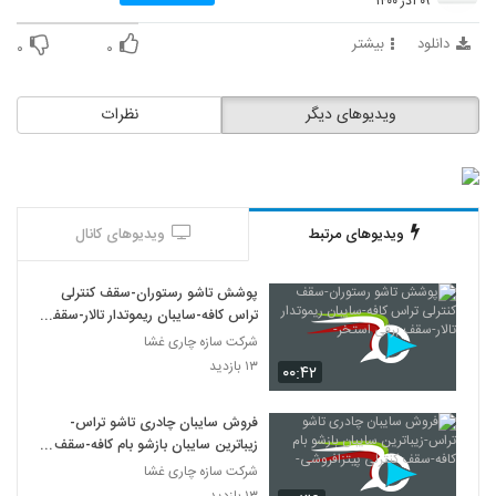
۰۹ آذر ۱۴۰۰
دانلود
بیشتر
۰
۰
ویدیوهای دیگر
نظرات
ویدیوهای مرتبط
ویدیوهای کانال
پوشش تاشو رستوران-سقف کنترلی
تراس کافه-سایبان ریموتدار تالار-سقف
برقی استخر-
شرکت سازه چاری غشا
۱۳ بازدید
۰۰:۴۲
فروش سایبان چادری تاشو تراس-
زیباترین سایبان بازشو بام کافه-سقف
کنترلی پیتزافروشی-
شرکت سازه چاری غشا
۱۳ بازدید