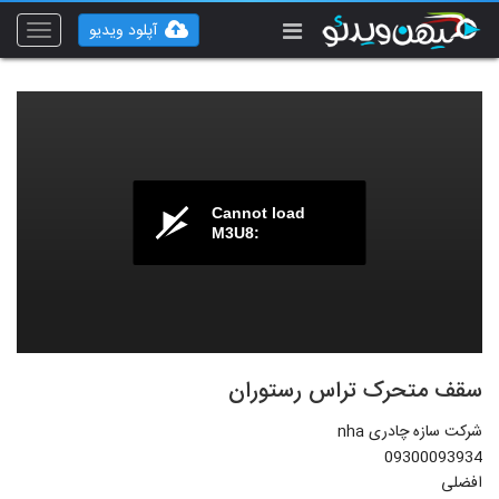
آپلود ویدیو
Toggle
vigation
Cannot load
M3U8:
سقف متحرک تراس رستوران
شرکت سازه چادری nha
09300093934
افضلی