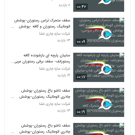
۸ بازدید
۰۰:۴۲
سقف متحرک تراس رستوران-پوشش
اتوماتیک رستوران و کافه -پوشش
بازشونده تالار عروسی-سقف متحرک
شرکت سازه چاری غشا
کافه ورستوران/09390039293
۱۳ بازدید
۰۰:۰۹
سایبان پارچه ای بازشونده کافه
رستورانف- سقف برقی رستوران عربی-
پوشش بازشو تالار عروسی-سقف تمام
شرکت سازه چاری غشا
برقی کافی شاپ-سایبان کنترلی
۱۴ بازدید
۰۰:۱۷
روفگاردن-سقف تاشو
سقف تاشو باغ رستوران-پوشش
چادری اتوماتیک رستوران-پوشش
چادری بازشونده تالار عروسی-21سقف
شرکت سازه چاری غشا
متحرک کافه
۱۳ بازدید
۰۰:۱۹
ورستوران/09380039*293
سقف تاشو باغ رستوران-پوشش
چادری اتوماتیک رستوران-پوشش