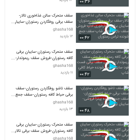
۰۰:۳۶
سقف متحرک سالن غذاخوری تالار-
سقف برقی روفگاردن رستوران-سایبان
برقی ناهارخوری اداره-فروش سقف
ghasha168
بازشو کافی شاپ-سقف جمع شونده
۱۲ بازدید
۰۰:۴۲
تراس رستوران
سقف متحرک رستوران-سایبان برقی
کافه رستوران-فروش سقف ریموتدار-
زیباترین سقف برقی فست فود-سایبان
ghasha168
جمع شونده حیاط کافی شاپ
۱۱ بازدید
۰۰:۴۲
سقف تاشو روفگاردن رستوران-سقف
برقی حیاط کافه رستوران-سقف جمع
شونده پیتزا فروشی-سایبان برقی کافه
ghasha168
تریا
۱۳ بازدید
۰۰:۴۸
سقف متحرک رستوران-سایبان برقی
کافه رستوران-فروش سقف برقی تالار-
زیباترین سقف متحرک فست فود
ghasha168