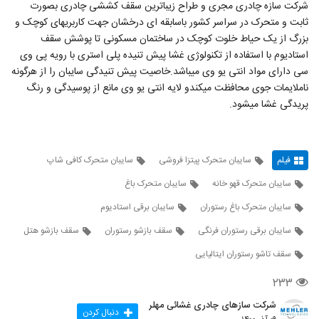
شرکت سازه چادری مجری و طراح زیباترین سقف کششی چادری بصورت
ثابت و متحرک در سراسر کشور باسابقه ای درخشان جهت کاربریهای کوچک و
بزرگ از یک حیاط خلوت کوچک در ساختمان مسکونی تا پوشش سقف
استادیوم با استفاده از تکنولوژی غشا پیش تنیده پلی استری با رویه پی وی
سی دارای مواد انتی یو وی میباشد.خاصیت پیش تنیدگی سایبان را از هرگونه
ناملایمات جوی محافظت میکندو لایه انتی یو وی مانع از پوسیدگی و رنگ
پریدگی غشا میشود.
فیلم
سایبان متحرک پیتزا فروشی
سایبان متحرک کافی شاپ
سایبان متحرک قهو خانه
سایبان متحرک باغ
سایبان متحرک باغ رستوران
سایبان برقی استادیوم
سایبان برقی رستوران فرنگی
سقف بازشو رستوران
سقف بازشو هتل
سقف تاشو رستوران ایتالیایی
۲۳۳
شرکت سازهای چادری غشائی مهلر
دنبال کردن