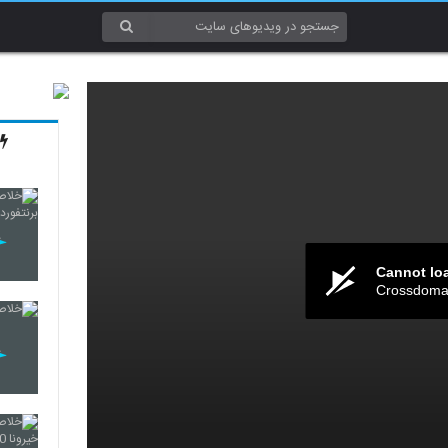
Cannot lo
Crossdomai