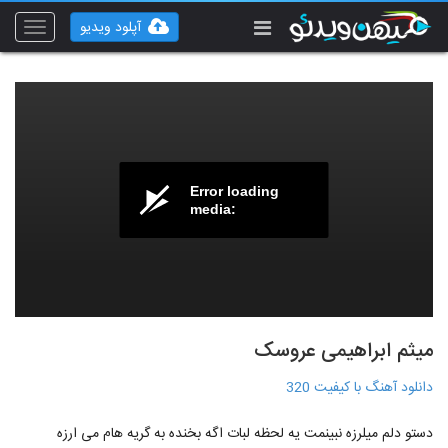
آپلود ویدیو
Toggle
vigation
Error loading
media:
میثم ابراهیمی عروسک
دانلود آهنگ با کیفیت 320
دستو دلم میلرزه نبینمت یه لحظه لبات اگه بخنده به گریه هام می ارزه