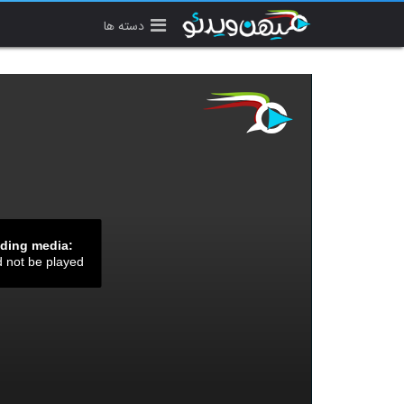
دسته ها
ading media:
d not be played