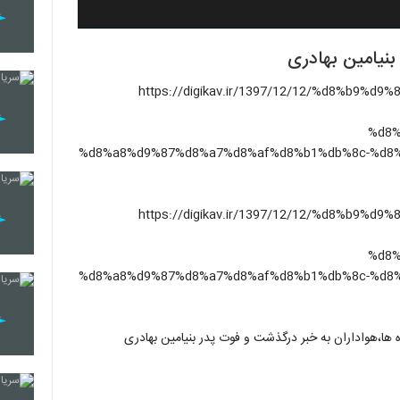
بنیامین بهادری
ه مطلب لطفا اینجا کلیک کنید](https://digikav.ir/1397/12/12/%d8%b9%d9%84%d8%aa-
%d8%
%d8%a8%d9%87%d8%a7%d8%af%d8%b1%db%8c-%d8
ه مطلب لطفا اینجا کلیک کنید](https://digikav.ir/1397/12/12/%d8%b9%d9%84%d8%aa-
%d8%
%d8%a8%d9%87%d8%a7%d8%af%d8%b1%db%8c-%d8
 ها،هواداران به خبر درگذشت و فوت پدر بنیامین بهادری