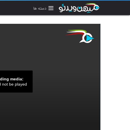
دسته ها
ading media:
d not be played