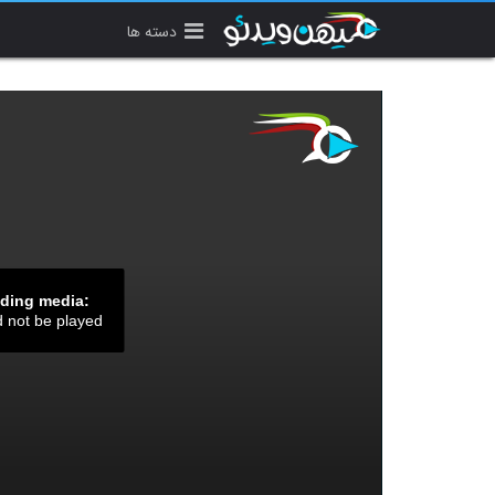
دسته ها
ading media:
d not be played