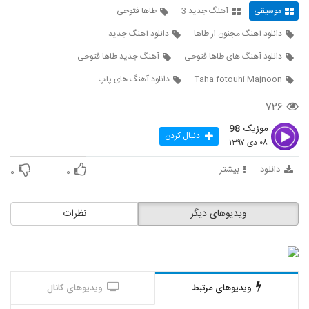
موسیقی
آهنگ جدید 3
طاها فتوحی
دانلود آهنگ مهدی رها باور نمیکردم
دانلود آهنگ مجنون از طاها
دانلود آهنگ جدید
۵۳۱ بازدید
335
دانلود آهنگ های طاها فتوحی
آهنگ جدید طاها فتوحی
Taha fotouhi Majnoon
دانلود آهنگ های پاپ
دانلود آهنگ جدید و زیبای ابراهیم علیزاده با
نام شیرین جان
336
۷۲۶
۱,۷۲۹ بازدید
موزیک 98
سجاد کریمی آهنگ سکوت عاشقانه
دنبال کردن
۰۸ دی ۱۳۹۷
۵۳۵ بازدید
337
دانلود
بیشتر
۰
۰
آهنگ پدرام پالیز بنام باران
۸۹۵ بازدید
338
ویدیوهای دیگر
نظرات
دانلود آهنگ مرتضی صادقی کمک کن
۴۹۸ بازدید
339
ویدیوهای مرتبط
ویدیوهای کانال
آهنگ باران از وحید تاج(سنتی)