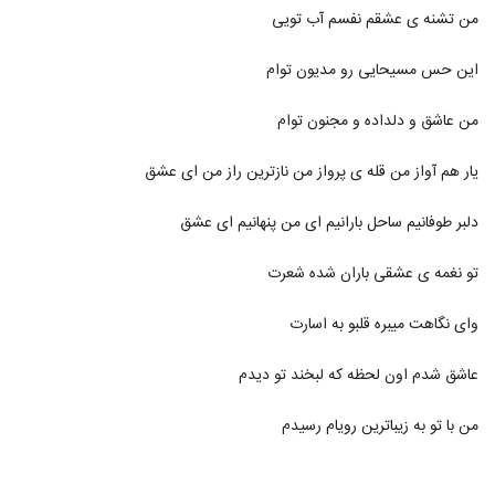
دانلود آهنگ جدید و زیبای بیساند با نام جای
من تشنه ی عشقم نفسم آب تویی
خالی
329
۶۳۹ بازدید
این حس مسیحایی رو مدیون توام
دانلود آهنگ نیما حصاری حس لعنتی
من عاشق و دلداده و مجنون توام
۷۸۳ بازدید
330
یار هم آواز من قله ی پرواز من نازترین راز من ای عشق
موزیک زیبای دوباره برگرد از سعید ساسانی
۶۵۶ بازدید
331
دلبر طوفانیم ساحل بارانیم ای من پنهانیم ای عشق
تو نغمه ی عشقی باران شده شعرت
موزیک زیبای سورم از مجتبی شاه علی
۴۸۷ بازدید
332
وای نگاهت میبره قلبو به اسارت
دانلود آهنگ حرف حرف خودته از محمدرضا
عاشق شدم اون لحظه که لبخند تو دیدم
بیاتی
333
۶۶۶ بازدید
من با تو به زیباترین رویام رسیدم
دانلود آهنگ جدید و زیبای ایمان سلطانی با نام
ای زندگیم
334
۶۲۶ بازدید