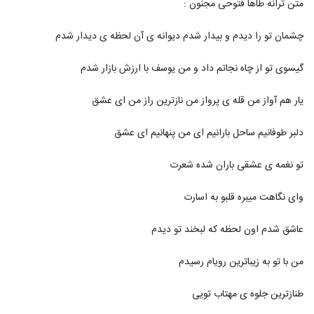
متن ترانه طاها فتوحی مجنون :
323
۵۷۶ بازدید
چشمان تو را دیدم و بیدار شدم دیوانه ی آن لحظه ی دیدار شدم
آریاسا نیکداد آهنگ میشناسمت
۳۸۷ بازدید
324
گیسوی تو از چاه نجاتم داد و من یوسف با ارزش بازار شدم
آهنگ دنیامی از آرش شعبانی(پاپ)
یار هم آواز من قله ی پرواز من نازترین راز من ای عشق
۵۴۱ بازدید
325
دلبر طوفانیم ساحل بارانیم ای من پنهانیم ای عشق
کیهان آهنگ من و تو
تو نغمه ی عشقی باران شده شعرت
۵۷۹ بازدید
326
وای نگاهت میبره قلبو به اسارت
دانلود آهنگ تا تو رو دیدم از آرتین قاسم پوری
۷۷۵ بازدید
عاشق شدم اون لحظه که لبخند تو دیدم
327
من با تو به زیباترین رویام رسیدم
موزیک زیبای دل باختم از آوه بند
۸۵۸ بازدید
328
طنازترین جلوه ی مهتاب تویی