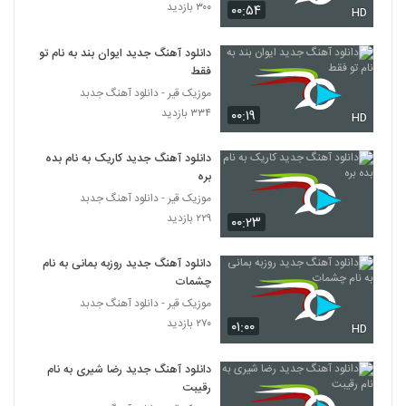
۳۰۰ بازدید
۰۰:۵۴
HD
دانلود آهنگ فرهاد سخایی معجزه عشق
دانلود آهنگ جدید ایوان بند به نام تو
۷۳۱ بازدید
352
فقط
موزیک قیر - دانلود آهنگ جدبد
دانلود آهنگ رضا همتی دلشکسته
۳۳۴ بازدید
۰۰:۱۹
HD
۱,۳۵۶ بازدید
353
دانلود آهنگ جدید کاریک به نام بده
بره
دانلود آهنگ مهدی سروری کنارم بمون
(Mehdi Sarvari Kenaram Bemoun)
موزیک قیر - دانلود آهنگ جدبد
354
۵۰۴ بازدید
۲۲۹ بازدید
۰۰:۲۳
امیرحسین کاملی آهنگ عزیزمه
دانلود آهنگ جدید روزبه بمانی به نام
۴۷۳ بازدید
355
چشمات
موزیک قیر - دانلود آهنگ جدبد
۲۷۰ بازدید
Mehdi Hashemi Naya Samtam
۰۱:۰۰
HD
۳۹۵ بازدید
356
دانلود آهنگ جدید رضا شیری به نام
رقیبت
موزیک زیبای قصه عشق از حامد صفاپور