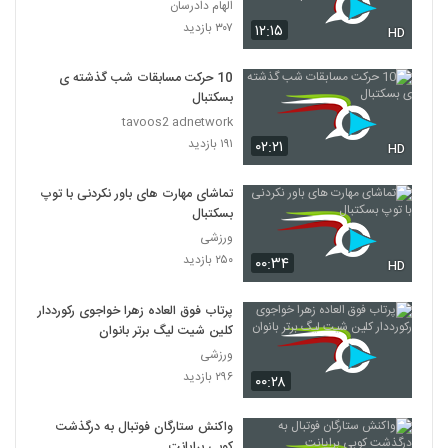
Episode 38 short cut
الهام دادرسان
۳۰۷ بازدید
۱۲:۱۵
HD
10 حرکت مسابقات شب گذشته ی
بسکتبال
tavoos2 adnetwork
۱۹۱ بازدید
۰۲:۲۱
HD
تماشای مهارت های باور نکردنی با توپ
بسکتبال
ورزشی
۲۵۰ بازدید
۰۰:۳۴
HD
پرتاب فوق‌ العاده زهرا خواجوی رکورددار
کلین شیت لیگ برتر بانوان
ورزشی
۲۹۶ بازدید
۰۰:۲۸
واکنش ستارگان فوتبال به درگذشت
کوبی برایانت