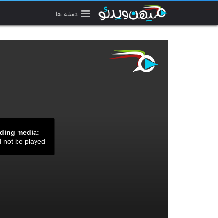
دسته ها
ading media:
d not be played