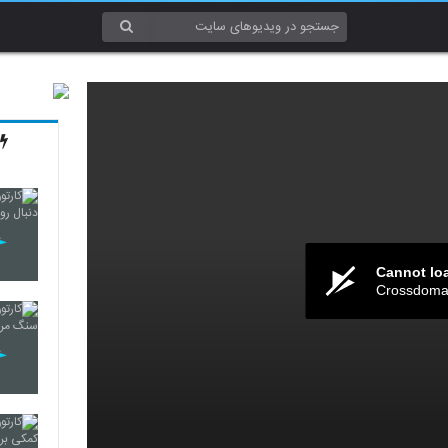
Cannot lo
Crossdomai