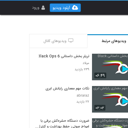
ورود
آپلود ویدیو
ویدیوهای مرتبط
ویدیوهای کانال
تریلر بخش داستانی Black Ops 6
میلاد
۲۳۹ بازدید
۰۶:۴۹
نکات مهم معماری رایانش ابری
abraraz
۲۷ بازدید
۰۲:۰۲
ضرورت دستگاه حشره‌کش برقی با
امواج صوتی: حفظ بهداشت و کنترل