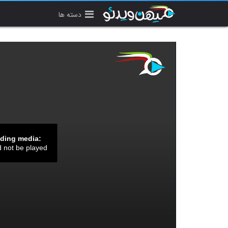
دسته ها
ading media:
d not be played