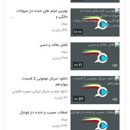
بهترین فیلم های خنده دار حیوانات
خانگی و
کودکان,مستند,حیوانات,شکار,حیات
میلاد
وحش,راز بقا
۱,۴۶۱ بازدید
۱۰:۰۰
تقابل هالند و مسی
میلاد
۴۳۶ بازدید
۰۰:۲۱
HD
دانلود سریال مهمونی 2 قسمت
چهاردهم
دانلود فیلم و سریال ایرانی بصورت قانونی
۳۲ بازدید
۰۰:۵۹
HD
لحظات عجیب و خنده دار فوتبال
میلاد
۳۲۳ بازدید