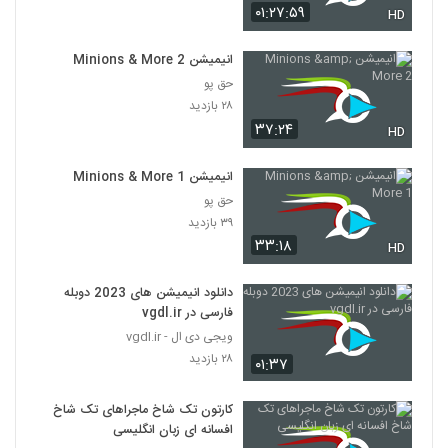
۰۱:۲۷:۵۹
HD
انیمیشن Minions & More 2
حق پو
۲۸ بازدید
۳۷:۲۴
HD
انیمیشن Minions & More 1
حق پو
۳۹ بازدید
۳۳:۱۸
HD
دانلود انیمیشن های 2023 دوبله
فارسی در vgdl.ir
ویجی دی ال - vgdl.ir
۲۸ بازدید
۰۱:۳۷
کارتون تک شاخ ماجراهای تک شاخ
افسانه ای زبان انگلیسی