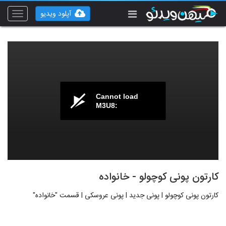
آپلود ویدیو
Toggle
vigation
Cannot load
M3U8:
کارتون پونی کوچولو - خانواده
کارتون پونی کوچولو l پونی جدید l پونی عروسکی l قسمت "خانواده"