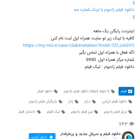
|
دانلود فیلم زادبوم با لینک شماره سه
|
اینترنت رایگان یک ماهه:
کافیه با لینک زیر تو سایت همراه اول ثبت نام کنی
https://my.mci.ir/user/clubInvitation?invId=7ZLUA0VO
اگه فعال با همراه اول تماس بگیر
شماره مرکز همراه اول: 9990
دانلود فیلم زادبوم - تیک فیلم
فیلم
3 days ago دانلود فیلم زادبوم
دانلود فیلم
دانلود فیلم ایرانی
درام
ژانر
بازیگران فیلم زادبوم
تریلر فیلم زادبوم
تیزر فیلم زادبوم
تیک فیلم
داستان فیلم
۷۶۳
دانلود فیلم و سریال جدید و پرطرفدار
دنبال کردن