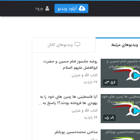
ورود
آپلود ویدیو
ویدیوهای مرتبط
ویدیوهای کانال
روضه جانسوز امام حسين و حضرت
ابوالفضل عليهم السلام
کتاب الله و عترتی
۰۳:۵۶
۲۷ بازدید
آیا فلسطینی ها زمین های خود را به
یهودی ها فروخته بودند؟! پاسخ به
شبهه
کتاب الله و عترتی
۰۵:۰۹
۲۸ بازدید
مداحی محمدحسین پویانفر
میلاد