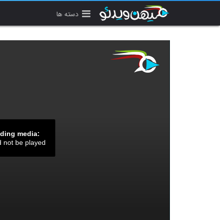
دسته ها
ading media:
d not be played