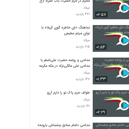
محرم در حرم حضرت باب المراد (ع)
میلاد
۰۲:۵۷
۴۲۱ بازدید
نماهنگ «ای خاطره گوی کربلا» با
نوای میثم مطیعی
میلاد
۰۱:۵۴
۲۱۵ بازدید
مداحی و روضه حضرت علی‌اصغر با
مداحی علی مالکی‌نژاد در مکه مکرمه
میلاد
۰۱:۳۳
۱۴۷ بازدید
طواف حرم پاک تو را دارم آرزو
میلاد
۱۶۰ بازدید
۰۲:۲۹
مداحی «امام صادق چشماش بارونه»