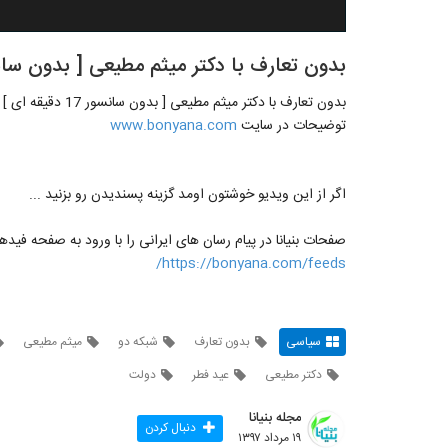
بدون تعارف با دکتر میثم مطیعی [ بدون سانسور 17 دقیق
بدون تعارف با دکتر میثم مطیعی [ بدون سانسور 17 دقیقه ای ]
توضیحات در سایت
www.bonyana.com
اگر از این ویدیو خوشتون اومد گزینه پسندیدن رو بزنید ...
صفحات بنیانا در پیام رسان های ایرانی را با ورود به صفحه فیدها
https://bonyana.com/feeds/
سیاسی
بدون تعارف
شبکه دو
میثم مطیعی
دکتر مطیعی
عید فطر
دولت
مجله بنیانا
دنبال کردن
۱۹ مرداد ۱۳۹۷