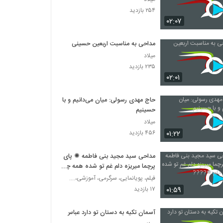
۲۵۴ بازدید
۰۲:۰۷
مداحی به مناسبت اربعین حسینی
میلاد
۲۳۵ بازدید
۰۲:۰۱
حاج مهدی رسولی: میان می‌دانیم و با
حسینیم
میلاد
۰۱:۲۲
۴۵۶ بازدید
مداحی سید مجید بنی فاطمه ✺ پای
پرچما میریزه دلم غم تو شده همه چیز
دلم ✺????
فیلم، پویانمایی، سرگرمی، آموزشی،....
۰۱:۵۹
۱۷ بازدید
آسمان تکیه به دستان تو دارد عباس