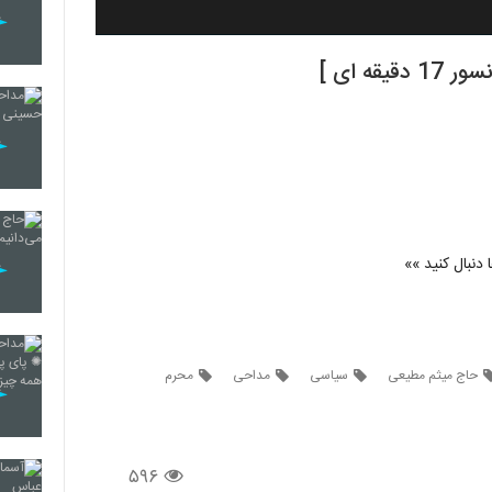
ه ای ]
 دنبال کنید »»
حاج میثم مطیعی
سیاسی
مداحی
محرم
۵۹۶