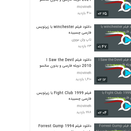
movineh
۰۲:۲۵
۴۱۰ بازدید
دانلود فیلم winchester با زیرنویس
فارسی چسبیده
تاپ وان مووی
۰۱:۴۷
۲۳ بازدید
دانلود فیلم I Saw the Devil
2010 دوبله فارسی و بدون سانسور
movineh
۰۲:۱۲
۱,۶۱۰ بازدید
فیلم Fight Club 1999 با زیرنویس
فارسی چسبیده
movineh
۰۲:۰۴
۲۸۸ بازدید
دانلود فیلم Forrest Gump 1994