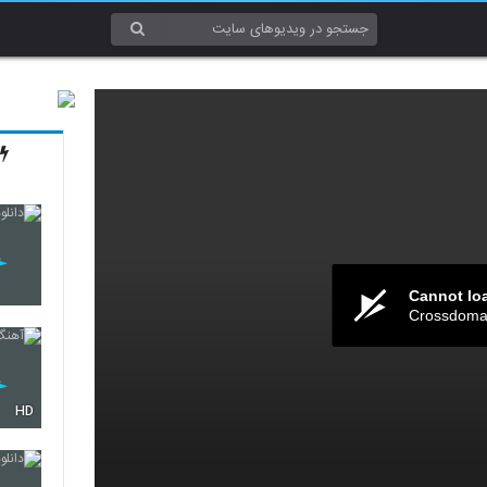
Cannot lo
Crossdomai
HD