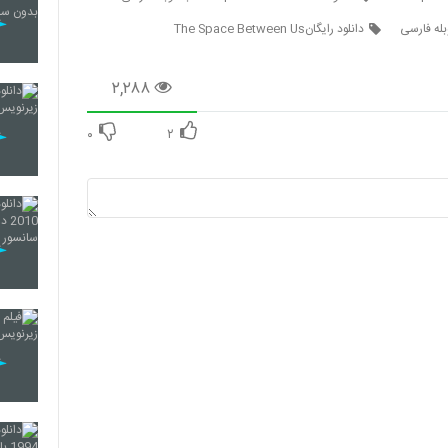
دانلود رایگانThe Space Between Us
۲,۲۸۸
۰
۲