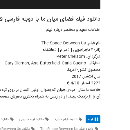
دانلود فیلم فضای میان ما با دوبله فارسی The Space Between Us
اطلاعات مفید و مختصر درباره فیلم
نام فیلم: The Space Between Us
ژانر: #ماجراجویی | #درام | #عاشقانه
کارگردان: Peter Chelsom
ستارگان: Gary Oldman, Asa Butterfield, Carla Gugino
محصول کشور: آمریکا
سال انتشار: 2017
???? امتیاز: 6.4/10
خلاصه داستان: مردی جوان که بعنوان اولین انسان بر روی کره مر
آن را از نزدیک ببیند. او در زمین به همراه دختری باهوش مصم
فیلم
دانلود فیلم جدید
دانلود فیلم خارجی
دانلود 
دانلود فیلم The Space Between Us
دانلود The Space Between Us