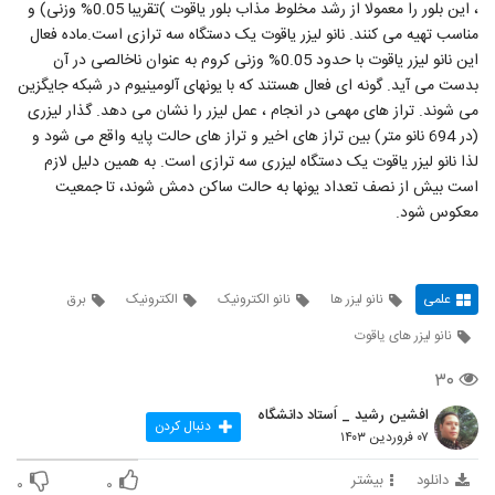
، این بلور را معمولا از رشد مخلوط مذاب بلور یاقوت )تقریبا 0.05% وزنی) و
مناسب تهیه می ‌کنند. نانو لیزر یاقوت یک دستگاه سه ترازی است.ماده فعال
این نانو لیزر یاقوت با حدود 0.05% وزنی کروم به عنوان ناخالصی در آن
بدست می‌ آید. گونه ای فعال هستند که با یونهای آلومینیوم در شبکه جایگزین
می ‌شوند. تراز های مهمی در انجام ، عمل لیزر را نشان می ‌دهد. گذار لیزری
(در 694 نانو متر) بین تراز های اخیر و تراز های حالت پایه واقع می ‌شود و
لذا نانو لیزر یاقوت یک دستگاه لیزری سه ترازی است. به همین دلیل لازم
است بیش از نصف تعداد یونها به حالت ساکن دمش شوند، تا جمعیت
معکوس شود.
علمی
نانو لیزر ها
نانو الکترونیک
الکترونیک
برق
نانو لیزر های یاقوت
۳۰
افشین رشید _ اُستاد دانشگاه
دنبال کردن
۰۷ فروردین ۱۴۰۳
دانلود
بیشتر
۰
۰