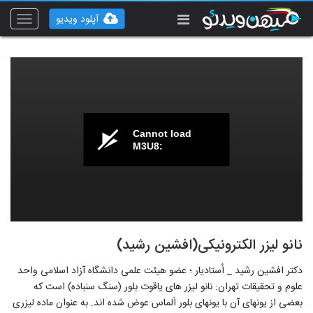
آپلود ویدیو
Toggle
vigation
Cannot load
M3U8:
نانو لیزر الکترونیکی(افشین رشید)
دکتر افشین رشید _ اُستادیار ؛ عضو هیئت علمی دانشگاه آزاد اسلامی واحد
علوم و تحقیقات تهران: نانو لیزر های یاقوت بلور (سنگ سنباده) است که
بعضی از یونهای آن با یونهای بلور اَلماس عوض شده ‌اند. به عنوان ماده لیزری