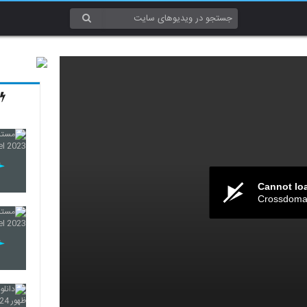
Cannot lo
Crossdomai