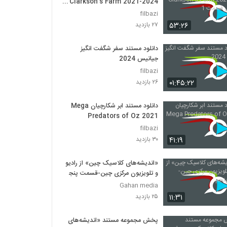
Clarkson’s Farm 2021-2024
فصل اول قسمت 1
filbazi
۵۳:۲۶
۲۷ بازدید
دانلود مستند سفر شگفت انگیز
جیانیس 2024
filbazi
۰۱:۴۵:۲۲
۲۶ بازدید
دانلود مستند ابر شکارچیان Mega
Predators of Oz 2021
filbazi
۴۱:۱۹
۳۰ بازدید
«اندیشه‌های کلاسیک چین» از رادیو
و تلویزیون مرکزی چین-قسمت پنجم
Gahan media
۱۱:۳۱
۲۵ بازدید
پخش مجموعه مستند «اندیشه‌های