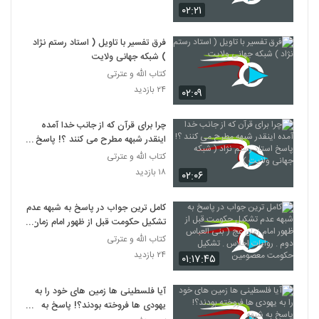
۰۲:۲۱
فرق تفسیر با تاویل ( استاد رستم نژاد
) شبکه جهانی ولایت
کتاب الله و عترتی
۲۴ بازدید
۰۲:۰۹
چرا برای قرآن که از جانب خدا آمده
اینقدر شبهه مطرح می کنند ؟! پاسخ
استاد رستم نژاد ( شبکه جهانی ولایت )
کتاب الله و عترتی
۱۸ بازدید
۰۲:۰۶
کامل ترین جواب در پاسخ به شبهه عدم
تشکیل حکومت قبل از ظهور امام زمان
عج ( بنی العباس دوم . روایات احلاس
کتاب الله و عترتی
. تشکیل حکومت معصومین
۲۴ بازدید
۰۱:۱۷:۴۵
آیا فلسطینی ها زمین های خود را به
یهودی ها فروخته بودند؟! پاسخ به