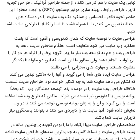
نهایی یک سایت با هم کار می کنند ، از جمله طراحی گرافیک ، طراحی تجربه
کاربر ، طراحی رابط ، بهینه سازی موتور جستجو (SEO) و ایجاد محتوا. این
عناصر نحوه ظاهر ، احساس و عملکرد یک وب سایت را در دستگاه های
مختلف تعیین می کنند. با ما همراه باشید تا شما را کاملا با طراحی سایت آشنا
کنیم.
طراحی سایت با توسعه سایت که همان کدنویسی واقعی است که باعث
عملکرد وب سایت می شود متفاوت است. هنگام ساختن سایت ، هم به
طراحی وب و هم به توسعه وب نیاز دارید. اگرچه برخی از افراد هر دو کار را
می توانند انجام دهند ولی منظور ما این است که این دو مقوله با یکدیگر
متفاوت هستند و مهارت های مجزایی را می طلبند.
طراحان سایت ایده های شما را می گیرند و آنها را به ماکتی تبدیل می کنند
که نشان می دهد سایت شما به چه شکلی خواهد بود. طراحان سایت قسمت
خلاقانه طراحی وب سایت را بر عهده دارند. توسعه دهندگان وب - که بعضاً
برنامه نویس یا کدنویس نیز نامیده می شوند - ماکتی که طراح وب شما ساخته
است را می گیرند و آن را به زبان برنامه نویسی ترجمه می کنند تا در وب
نمایش داده شود. آنها سایت ها را کاربردی می کنند تا بتوانند پاسخگوی نیاز
کاربران سایت شما باشند.
متخصصان طراحی سایت دیبا ارتباط با دارا بودن تجربه ی چندین ساله در
زمینه طراحی سایت و تسلط کامل به جدیدترین متدهای طراحی سایت آماده
ارائه خدمات به هموطنان عزیز در سرار کشور می باشد. خدمات شرکت دیبا