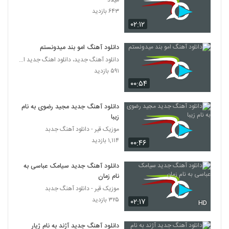
میلاد
دانلود آهنگ بو قیز از شهروز اجمالی
۶۴۳ بازدید
۱,۲۱۲ بازدید
2190
۰۲:۱۲
آهنگ با تو از احسان صادقی(پاپ)
دانلود آهنگ امو بند میدونستم
۲۸۷ بازدید
دانلود آهنگ جدید، دانلود اهنگ جدید ایرانی
2191
۵۹۱ بازدید
۰۰:۵۴
دانلود آهنگ امیر اسماعیلی خنده نازت (Amir
Esmaili Khandeye Nazet)
2192
۲۸۹ بازدید
دانلود آهنگ جدید مجید رضوی به نام
زیبا
دانلود آهنگ جدید و زیبای محسن یگانه با نام
موزیک قیر - دانلود آهنگ جدبد
دیره
۱,۱۱۴ بازدید
2193
۰۰:۴۶
۴۲۷ بازدید
دانلود آهنگ جدید سیامک عباسی به
دانلود آهنگ ترس نداره که از مادرین
نام زمان
۲۴۵ بازدید
2194
موزیک قیر - دانلود آهنگ جدبد
۳۲۵ بازدید
۰۲:۱۷
HD
آهنگ مهدی رجبی بنام کجا رفتی بانو
۳۱۷ بازدید
2195
دانلود آهنگ جدید آژند به نام ژیار