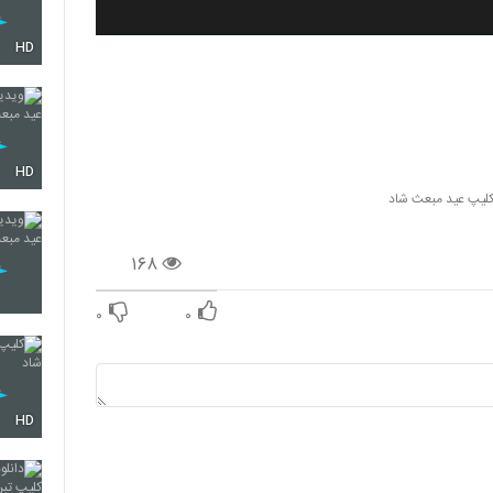
HD
HD
لیپ عید مبعث شاد
۱۶۸
۰
۰
HD