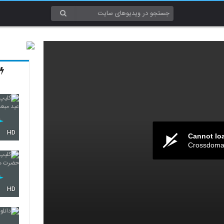
HD
Cannot lo
Crossdomai
HD