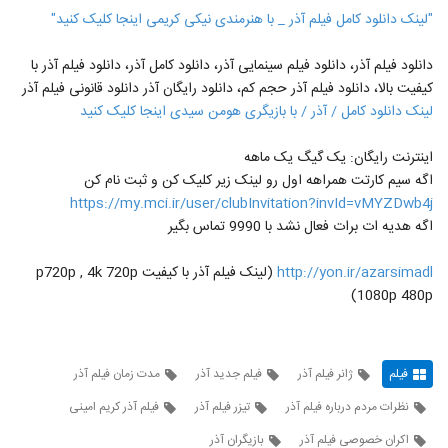
"لینک دانلود کامل فیلم آذر _ با هنرمندی نیکی کریمی اینجا کلیک کنید"
دانلود فیلم آذر، دانلود فیلم سینمایی آذر، دانلود کامل آذر، دانلود فیلم آذر با
کیفیت بالا، دانلود فیلم آذر حجم کم، دانلود رایگان آذر دانلود قانونی فیلم آذر
لینک دانلود کامل / آذر / با بازیگری هومن سیدی اینجا کلیک کنید
اینترنت رایگان: یک گیگ یک ماهه
اگه سیم کارتت همراهه اول رو لینک زیر کلیک کن و ثبت نام کن
https://my.mci.ir/user/clubInvitation?invId=vMYZDwb4j
اگه هدیه ات برات فعال نشد با 9990 تماس بگیر
http://yon.ir/azarsimadl
(لینک فیلم آذر با کیفیت p720p , 4k 720p
1080p 480p)
فیلم
ژانر فیلم آذر
فیلم جدید آذر
مدت زمان فیلم آذر
نظرات مردم درباره فیلم آذر
تیزر فیلم آذر
فیلم آذر کریم امینی
اکران خصوصی فیلم آذر
بازیگران آذر