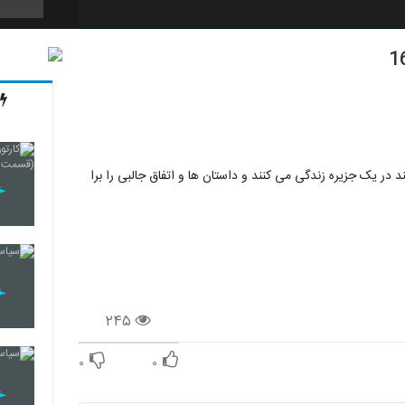
246
247
یک جزیره زندگی می کنند و داستان ها و اتفاق جالبی را برا
248
249
۲۴۵
250
۰
۰