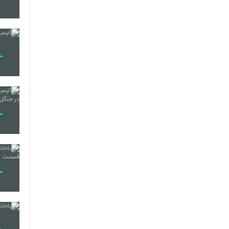
262
263
264
265
266
267