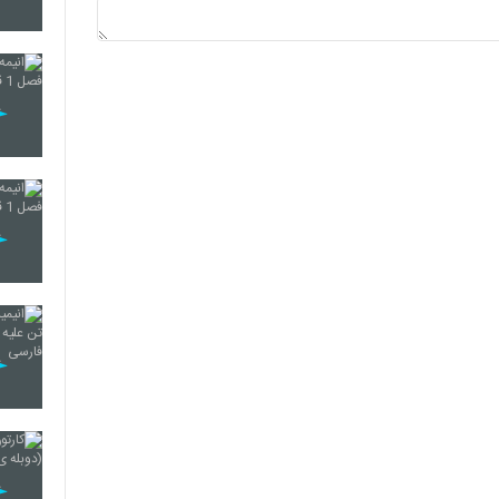
251
252
253
254
255
256