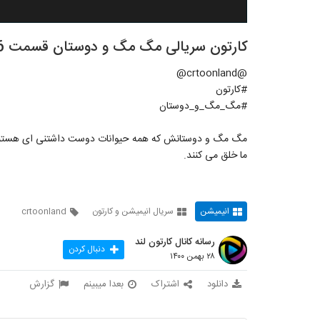
کارتون سریالی مگ مگ و دوستان قسمت 16
@crtoonland@
#کارتون
#مگ_مگ_و_دوستان
مگ مگ و دوستانش که همه حیوانات دوست داشتنی ای هستند در 
ما خلق می کنند.
انیمیشن
سریال انیمیشن و کارتون
crtoonland
رسانه کانال کارتون لند
دنبال کردن
۲۸ بهمن ۱۴۰۰
دانلود
اشتراک
بعدا میبینم
گزارش