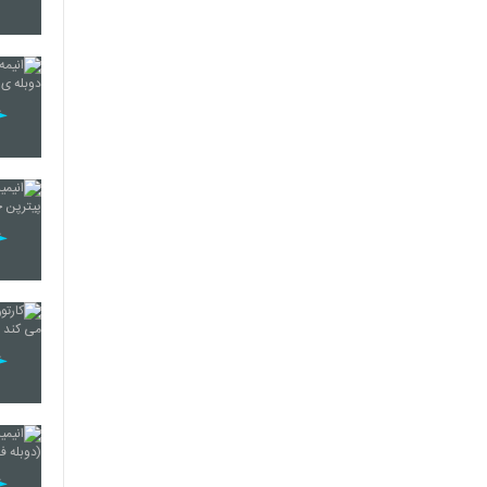
257
258
259
260
261