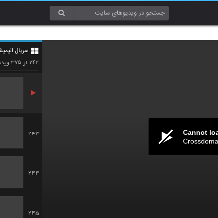
240
سریال انیمیش
241
۳۷۵
۲۴۲
از
ویدئ
Cannot lo
243
Crossdomai
244
245