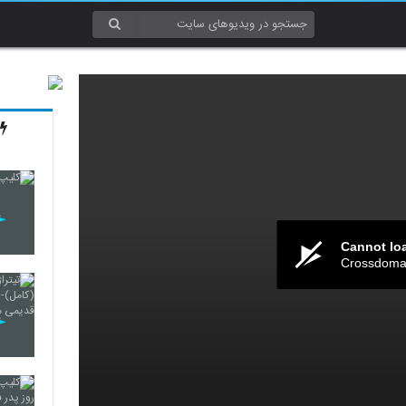
Cannot lo
Crossdomai