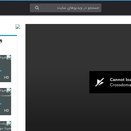
HD
Cannot lo
Crossdomai
HD