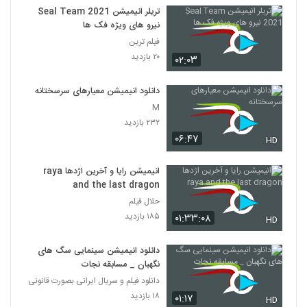
تریلر انیمیشن Seal Team 2021
نیرو های ویژه فک ها
فیلم ترین
۲۰ بازدید
۰۲:۰۳
دانلود انیمیشن معیارهای سرسختانه
M
۲۳۲ بازدید
۰۶:۴۷
HD
انیمیشن رایا و آخرین اژدها raya
and the last dragon
حلال فیلم
۱۸۵ بازدید
۰۱:۳۳:۰۸
HD
دانلود انیمیشن سینمایی سگ های
نگهبان _ مسابقه نجات
دانلود فیلم و سریال ایرانی بصورت قانونی
۱۸ بازدید
۰۱:۱۷
HD