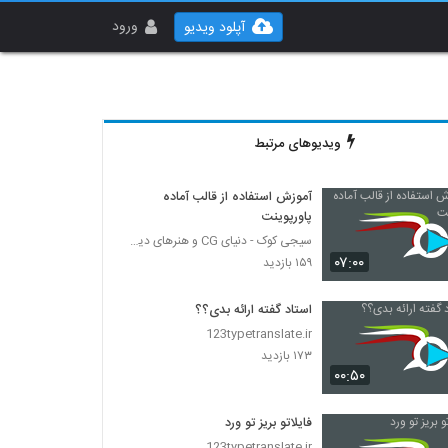
ورود
آپلود ویدیو
ویدیوهای مرتبط
آموزش استفاده از قالب آماده
پاورپوینت
سیجی کوک - دنیای CG و هنرهای دیجیتال
۰۷:۰۰
۱۵۹ بازدید
استاد گفته ارائه بدی؟؟
123typetranslate.ir
۱۷۳ بازدید
۰۰:۵۰
فایلاتو بریز تو ورد
123typetranslate.ir