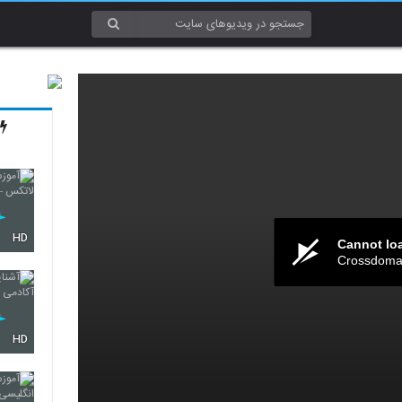
HD
Cannot lo
Crossdomai
HD